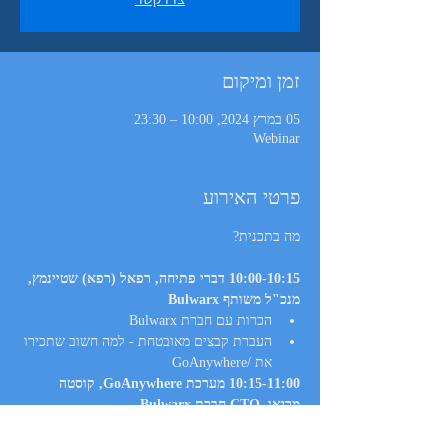
זמן ומיקום
05 במרץ 2024, 10:00 – 23:30
Webinar
פרטי האירוע
מה בתכנית?

10:00-10:15 דברי פתיחה, רפאל (רפא) שטיינמץ, 
מנכ"ל משותף Bulwarx
הכרות עם חברת Bulwarx
העברת קבצים מאובטחת - למה חשוב שתכירו 
את /GoAnywhere
10:15-11:00 מערכת GoAnywhere, קוסטה 
מריאן, CTO חברת Bulwarx
מה זה GoAnywhere?
רכיבי המערכת, ארכיטקטורה בסיסית