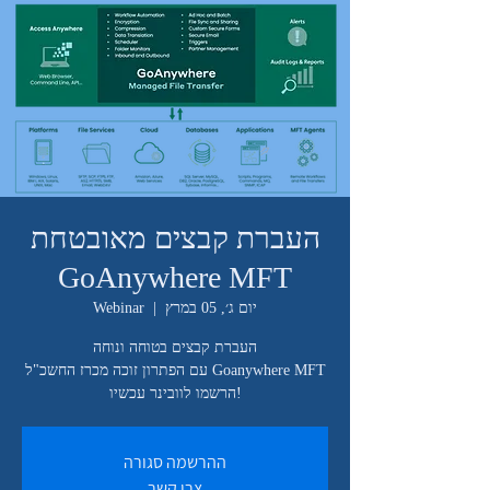
העברת קבצים מאובטחת
GoAnywhere MFT
יום ג׳, 05 במרץ
  |  
Webinar
!הרשמו לוובינר עכשיו
ההרשמה סגורה
צרו קשר